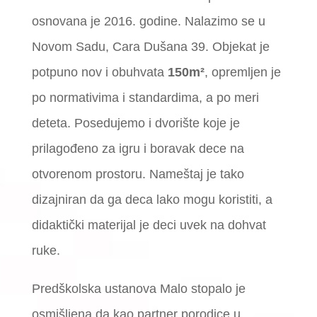
osnovana je 2016. godine. Nalazimo se u
Novom Sadu, Cara Dušana 39. Objekat je
potpuno nov i obuhvata
150m²
, opremljen je
po normativima i standardima, a po meri
deteta. Posedujemo i dvorište koje je
prilagođeno za igru i boravak dece na
otvorenom prostoru. Nameštaj je tako
dizajniran da ga deca lako mogu koristiti, a
didaktički materijal je deci uvek na dohvat
ruke.
Predškolska ustanova Malo stopalo je
osmišljena da kao partner porodice u