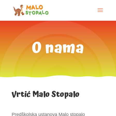
O nama
Vrtić Malo Stopalo
Predškolska ustanova Malo stopalo