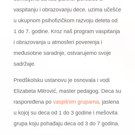
vaspitanju i obrazovanju dece, uzima učešće
u ukupnom psihofizičkom razvoju deteta od
1 do 7. godine. Kroz naš program vaspitanja
i obrazovanja u atmosferi poverenja i
međusobne saradnje, ostvarujemo svoje
sadržaje.
Predškolsku ustanovu je osnovala i vodi
Elizabeta Mitrović, master pedagog. Deca su
raspoređena po
vaspitnim grupama
, jaslena
u kojoj su deca od 1 do 3 godine i mešovita
grupa koju pohađaju deca od 3 do 7 godina.