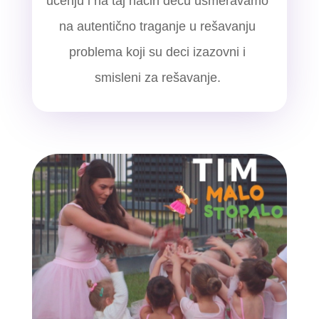
učenju i na taj način decu usmeravamo
na autentično traganje u rešavanju
problema koji su deci izazovni i
smisleni za rešavanje.